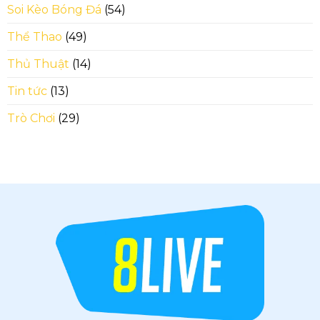
săn
Soi Kèo Bóng Đá
(54)
hũ
thàng
Thể Thao
(49)
công
2025
Thủ Thuật
(14)
Tin tức
(13)
Trò Chơi
(29)