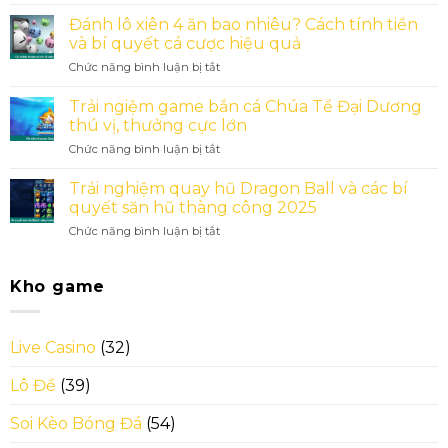
Nắm
sẻ
Vững
Đánh lô xiên 4 ăn bao nhiêu? Cách tính tiền
chiến
Kinh
lược
và bí quyết cá cược hiệu quả
Nghiệm
cá
Chức năng bình luận bị tắt
ở
Cá
độ
Đánh
Cược
bóng
lô
Trải ngiệm game bắn cá Chúa Tể Đại Dương
Trực
đá
xiên
Tuyến
thú vị, thưởng cực lớn
luôn
4
Giúp
thắng
Chức năng bình luận bị tắt
ở
ăn
Bạn
Trải
bao
Chơi
ngiệm
Trải nghiệm quay hũ Dragon Ball và các bí
nhiêu?
Thành
game
Cách
quyết săn hũ thàng công 2025
Công
bắn
tính
Chức năng bình luận bị tắt
ở
cá
tiền
Trải
Chúa
và
nghiệm
Tể
bí
quay
Kho game
Đại
quyết
hũ
Dương
cá
Dragon
thú
cược
Ball
vị,
hiệu
Live Casino
(32)
và
thưởng
quả
các
cực
Lô Đề
(39)
bí
lớn
quyết
săn
Soi Kèo Bóng Đá
(54)
hũ