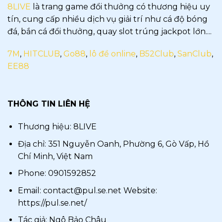
8LIVE
là trang game đổi thưởng có thương hiệu uy
tín, cung cấp nhiều dịch vụ giải trí như cá độ bóng
đá, bắn cá đổi thưởng, quay slot trúng jackpot lớn....
7M
,
HITCLUB
,
Go88
,
lô đề online
,
B52Club
,
SanClub
,
EE88
THÔNG TIN LIÊN HỆ
Thương hiệu: 8LIVE
Địa chỉ: 351 Nguyễn Oanh, Phường 6, Gò Vấp, Hồ
Chí Minh, Việt Nam
Phone: 0901592852
Email:
contact@pul.se.net
Website:
https://pul.se.net/
Tác giả: Ngô Bảo Châu