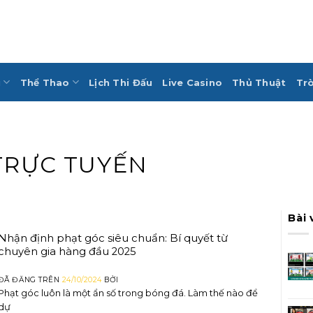
u
Thể Thao
Lịch Thi Đấu
Live Casino
Thủ Thuật
Trò
TRỰC TUYẾN
Bài 
Nhận định phạt góc siêu chuẩn: Bí quyết từ
chuyên gia hàng đầu 2025
ĐÃ ĐĂNG TRÊN
24/10/2024
BỞI
Phạt góc luôn là một ẩn số trong bóng đá. Làm thế nào để
dự