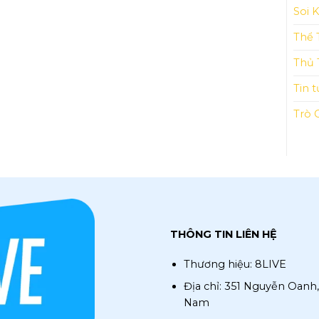
Soi 
Thể 
Thủ 
Tin 
Trò 
THÔNG TIN LIÊN HỆ
Thương hiệu: 8LIVE
Địa chỉ: 351 Nguyễn Oanh,
Nam