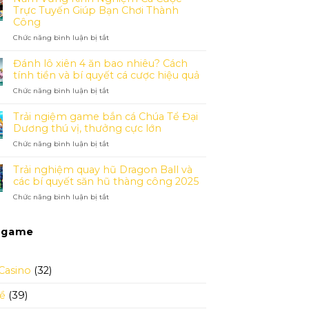
cá
Trực Tuyến Giúp Bạn Chơi Thành
cược
Công
chia
Chức năng bình luận bị tắt
ở
sẻ
Nắm
chiến
Vững
lược
Đánh lô xiên 4 ăn bao nhiêu? Cách
Kinh
cá
tính tiền và bí quyết cá cược hiệu quả
Nghiệm
độ
Chức năng bình luận bị tắt
ở
Cá
bóng
Đánh
Cược
đá
lô
Trải ngiệm game bắn cá Chúa Tể Đại
Trực
luôn
xiên
Tuyến
Dương thú vị, thưởng cực lớn
thắng
4
Giúp
Chức năng bình luận bị tắt
ở
ăn
Bạn
Trải
bao
Chơi
ngiệm
Trải nghiệm quay hũ Dragon Ball và
nhiêu?
Thành
game
Cách
các bí quyết săn hũ thàng công 2025
Công
bắn
tính
Chức năng bình luận bị tắt
ở
cá
tiền
Trải
Chúa
và
nghiệm
Tể
bí
quay
 game
Đại
quyết
hũ
Dương
cá
Dragon
thú
cược
Ball
vị,
hiệu
 Casino
(32)
và
thưởng
quả
các
cực
ề
(39)
bí
lớn
quyết