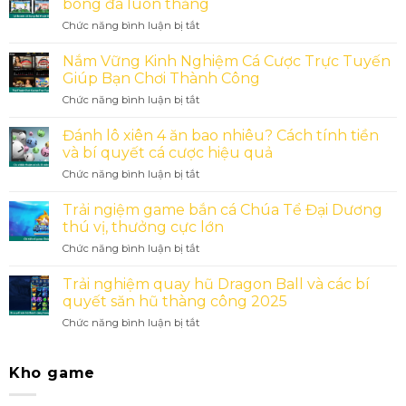
bóng đá luôn thắng
Chức năng bình luận bị tắt
ở
Chuyên
gia
Nắm Vững Kinh Nghiệm Cá Cược Trực Tuyến
cá
Giúp Bạn Chơi Thành Công
cược
Chức năng bình luận bị tắt
ở
chia
Nắm
sẻ
Vững
Đánh lô xiên 4 ăn bao nhiêu? Cách tính tiền
chiến
Kinh
lược
và bí quyết cá cược hiệu quả
Nghiệm
cá
Chức năng bình luận bị tắt
ở
Cá
độ
Đánh
Cược
bóng
lô
Trải ngiệm game bắn cá Chúa Tể Đại Dương
Trực
đá
xiên
Tuyến
thú vị, thưởng cực lớn
luôn
4
Giúp
thắng
Chức năng bình luận bị tắt
ở
ăn
Bạn
Trải
bao
Chơi
ngiệm
Trải nghiệm quay hũ Dragon Ball và các bí
nhiêu?
Thành
game
Cách
quyết săn hũ thàng công 2025
Công
bắn
tính
Chức năng bình luận bị tắt
ở
cá
tiền
Trải
Chúa
và
nghiệm
Tể
bí
quay
Kho game
Đại
quyết
hũ
Dương
cá
Dragon
thú
cược