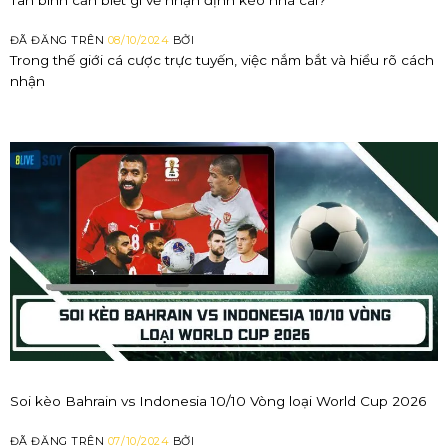
Tân binh cần biết gì về nhận định kèo nhà cái?
ĐÃ ĐĂNG TRÊN
08/10/2024
BỞI
Trong thế giới cá cược trực tuyến, việc nắm bắt và hiểu rõ cách
nhận
Soi kèo Bahrain vs Indonesia 10/10 Vòng loại World Cup 2026
ĐÃ ĐĂNG TRÊN
07/10/2024
BỞI