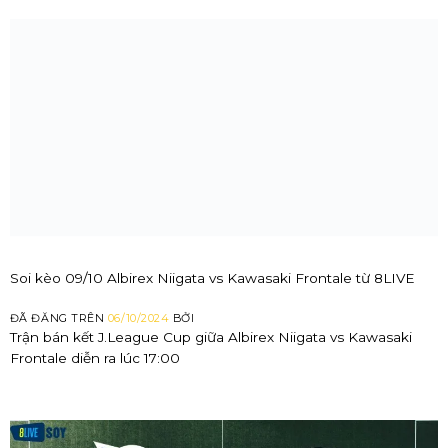
Soi kèo 09/10 Albirex Niigata vs Kawasaki Frontale từ 8LIVE
ĐÃ ĐĂNG TRÊN
06/10/2024
BỞI
Trận bán kết J.League Cup giữa Albirex Niigata vs Kawasaki
Frontale diễn ra lúc 17:00