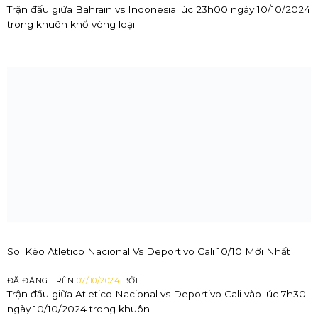
Trận đấu giữa Bahrain vs Indonesia lúc 23h00 ngày 10/10/2024
trong khuôn khổ vòng loại
Soi Kèo Atletico Nacional Vs Deportivo Cali 10/10 Mới Nhất
ĐÃ ĐĂNG TRÊN
07/10/2024
BỞI
Trận đấu giữa Atletico Nacional vs Deportivo Cali vào lúc 7h30
ngày 10/10/2024 trong khuôn