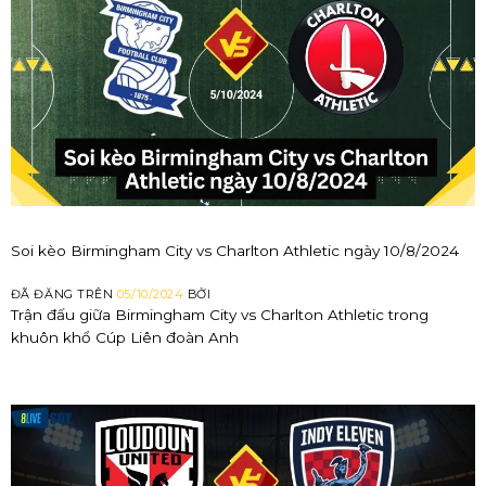
Soi kèo Birmingham City vs Charlton Athletic ngày 10/8/2024
ĐÃ ĐĂNG TRÊN
05/10/2024
BỞI
Trận đấu giữa Birmingham City vs Charlton Athletic trong
khuôn khổ Cúp Liên đoàn Anh