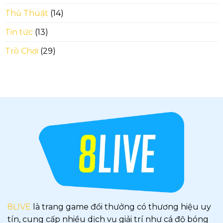
2025
Thủ Thuật
(14)
Tin tức
(13)
Trò Chơi
(29)
8LIVE
là trang game đổi thưởng có thương hiệu uy
tín, cung cấp nhiều dịch vụ giải trí như cá độ bóng