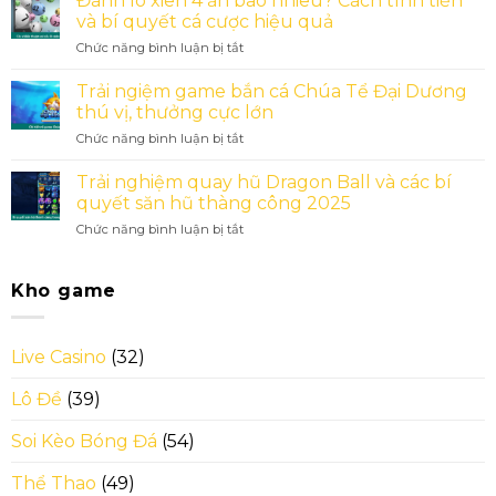
Đánh lô xiên 4 ăn bao nhiêu? Cách tính tiền
Kinh
lược
và bí quyết cá cược hiệu quả
Nghiệm
cá
Chức năng bình luận bị tắt
ở
Cá
độ
Đánh
Cược
bóng
lô
Trải ngiệm game bắn cá Chúa Tể Đại Dương
Trực
đá
xiên
Tuyến
thú vị, thưởng cực lớn
luôn
4
Giúp
thắng
Chức năng bình luận bị tắt
ở
ăn
Bạn
Trải
bao
Chơi
ngiệm
Trải nghiệm quay hũ Dragon Ball và các bí
nhiêu?
Thành
game
Cách
quyết săn hũ thàng công 2025
Công
bắn
tính
Chức năng bình luận bị tắt
ở
cá
tiền
Trải
Chúa
và
nghiệm
Tể
bí
quay
Kho game
Đại
quyết
hũ
Dương
cá
Dragon
thú
cược
Ball
vị,
hiệu
Live Casino
(32)
và
thưởng
quả
các
cực
Lô Đề
(39)
bí
lớn
quyết
săn
Soi Kèo Bóng Đá
(54)
hũ
thàng
Thể Thao
(49)
công