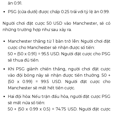
ăn 0.91.
PSG (cửa dưới) được chấp 0.25 trái với tỷ lệ ăn 0.99.
Người chơi đặt cược 50 USD vào Manchester, sẽ có
những trường hợp như sau xảy ra.
Manchester
thắng từ 1 bàn trở lên: Người chơi đặt
cược cho Manchester sẽ nhận được số tiền:
50 + (50 x 0.91) = 95.5 USD. Người đặt cược cho PSG
sẽ thua đủ tiền.
Khi PSG giành chiến thắng, người chơi đặt cược
vào đội bóng này sẽ nhận được tiền thưởng.
50 +
(50 x 0.99) = 99.5 USD. Người đặt cược cho
Manchester sẽ mất hết tiền cược.
Hai đội hòa: Nếu trận đấu hòa, người đặt cược PSG
sẽ mất nửa số tiền:
50 + (50 x 0.99 x 0.5) = 74.75 USD. Người đặt cược