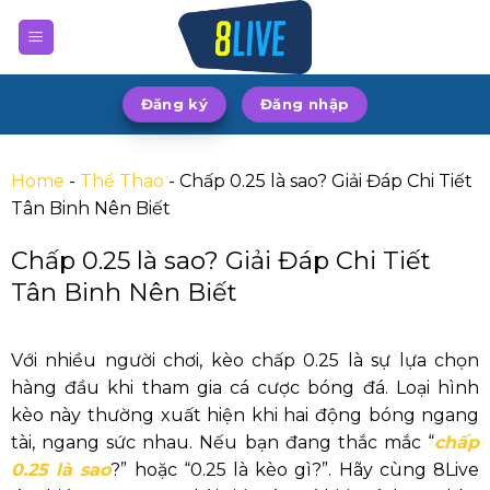
Đăng ký
Đăng nhập
Home
-
Thể Thao
-
Chấp 0.25 là sao? Giải Đáp Chi Tiết
Tân Binh Nên Biết
Chấp 0.25 là sao? Giải Đáp Chi Tiết
Tân Binh Nên Biết
Với nhiều người chơi, kèo chấp 0.25 là sự lựa chọn
hàng đầu khi tham gia cá cược bóng đá. Loại hình
kèo này thường xuất hiện khi hai động bóng ngang
tài, ngang sức nhau. Nếu bạn đang thắc mắc “
chấp
0.25 là sao
?” hoặc “0.25 là kèo gì?”. Hãy cùng 8Live