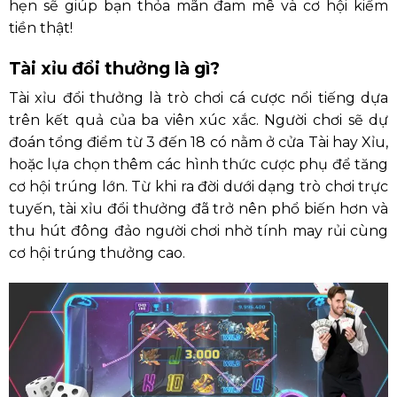
hẹn sẽ giúp bạn thỏa mãn đam mê và cơ hội kiếm
tiền thật!
Tài xỉu đổi thưởng là gì?
Tài xỉu đổi thưởng là trò chơi cá cược nổi tiếng dựa
trên kết quả của ba viên xúc xắc. Người chơi sẽ dự
đoán tổng điểm từ 3 đến 18 có nằm ở cửa Tài hay Xỉu,
hoặc lựa chọn thêm các hình thức cược phụ để tăng
cơ hội trúng lớn. Từ khi ra đời dưới dạng trò chơi trực
tuyến, tài xỉu đổi thưởng đã trở nên phổ biến hơn và
thu hút đông đảo người chơi nhờ tính may rủi cùng
cơ hội trúng thưởng cao.