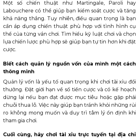
Một số chiến thuật như Martingale, Paroli hay
Labouchere có thể giúp bạn kiểm soát cược và tăng
khả năng thắng. Tuy nhiên, điều quan trọng là bạn
cần áp dụng chiến thuật phù hợp với tình hình cụ
thể của từng ván chơi. Tìm hiểu kỹ luật chơi và chọn
lựa chiến lược phù hợp sẽ giúp bạn tự tin hơn khi đặt
cược.
Biết cách quản lý nguồn vốn của mình một cách
thông minh
Quản lý vốn là yếu tố quan trọng khi chơi tài xỉu đổi
thưởng. Đặt giới hạn về số tiền cược và có kế hoạch
dừng lại nếu bạn đạt được mục tiêu hoặc gặp phải
chuỗi thua lỗ. Việc này giúp bạn tránh khỏi những rủi
ro không mong muốn và duy trì tâm lý ổn định khi
tham gia chơi.
Cuối cùng, hãy chơi tài xỉu trực tuyến tại địa chỉ